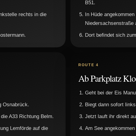
B51.
kstelle rechts in die
In Hüde angekommen kön
Niedersachsenstraße 
Klostermann.
Dort befindet sich zum
ROUTE 4
Ab Parkplatz Kl
Geht bei der Eis Manu
g Osnabrück.
Biegt dann sofort link
 die A33 Richtung Belm.
Jetzt lauft ihr direkt
tung Lemförde auf die
Am See angekommen g