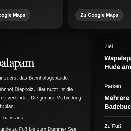
oogle Maps
Zu Google Maps
Ziel
alapam
Wapalapa
Hüde am
r zuerst das Bahnhofsgebäude.
Parken
nhof Diepholz. Hier nutzt ihr die
Mehrere 
rde verbindet. Die genaue Verbindung
Badebuc
hrplan.
ferhaus aus.
Zu Fuß
elstunde zu Fuß bis zum Dümmer See.